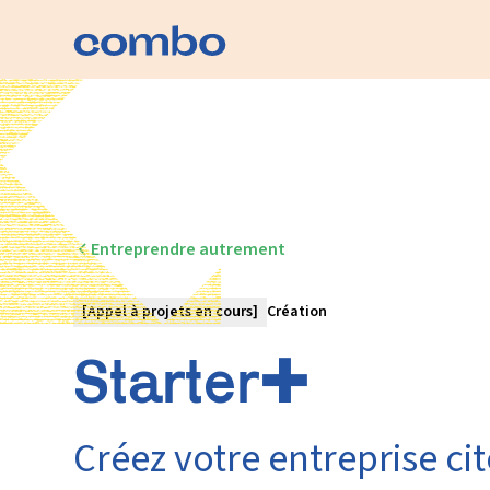
Programme détaillé
Entreprendre autrement
[Appel à projets en cours]
Création
Starter✚
Créez votre entreprise ci