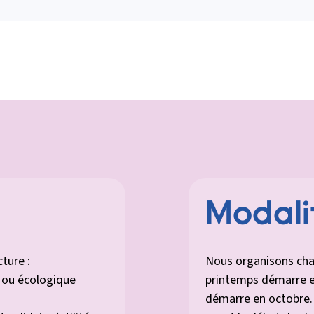
res conditions possibles, nous mettons des places de
ational, 13001 Marseille). Elle est pas belle la vie ?
Modali
ture :
Nous organisons cha
l ou écologique
printemps démarre e
démarre en octobre. 