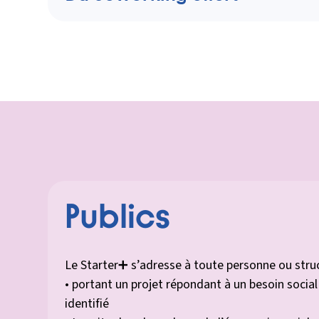
Pour vous permettre de progresser dans les meilleu
coworking à votre disposition à la combinerie (28 bv N
Publics
Le Starter➕ s’adresse à toute personne ou struc
• portant un projet répondant à un besoin socia
identifié