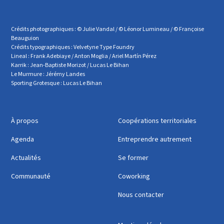
Crédits photographiques : © Julie Vandal / © Léonor Lumineau / © Françoise
Beauguion
Crédits typographiques : Velvetyne Type Foundry
Lineal : Frank Adebiaye / Anton Moglia / Ariel Martín Pérez
Karrik : Jean-Baptiste Morizot / Lucas Le Bihan
Le Murmure : Jérémy Landes
Sporting Grotesque : Lucas Le Bihan
À propos
Coopérations territoriales
Agenda
Entreprendre autrement
Actualités
Se former
Communauté
Coworking
Nous contacter