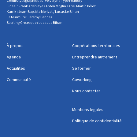
Crédits typographiques : Velvetyne Type Foundry
Lineal : Frank Adebiaye / Anton Moglia / Ariel Martín Pérez
Karrik : Jean-Baptiste Morizot / Lucas Le Bihan
Le Murmure : Jérémy Landes
Sporting Grotesque : Lucas Le Bihan
À propos
Coopérations territoriales
Agenda
Entreprendre autrement
Actualités
Se former
Communauté
Coworking
Nous contacter
Mentions légales
Politique de confidentialité