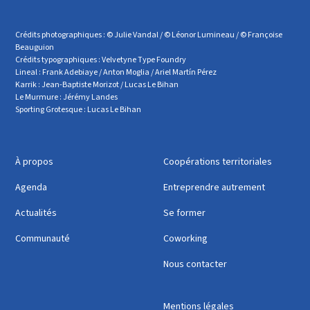
Crédits photographiques : © Julie Vandal / © Léonor Lumineau / © Françoise
Beauguion
Crédits typographiques : Velvetyne Type Foundry
Lineal : Frank Adebiaye / Anton Moglia / Ariel Martín Pérez
Karrik : Jean-Baptiste Morizot / Lucas Le Bihan
Le Murmure : Jérémy Landes
Sporting Grotesque : Lucas Le Bihan
À propos
Coopérations territoriales
Agenda
Entreprendre autrement
Actualités
Se former
Communauté
Coworking
Nous contacter
Mentions légales