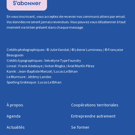
En vous inscrivant, vous acceptez de recevoir nos communications par email.
Vos données ne seront jamais revendues. Vous pouvez vous désabonner à tout
moment via le lien présent dans chaque message.
Crédits photographiques : © Julie Vandal / © Léonor Lumineau / © Françoise
Beauguion
Crédits typographiques : Velvetyne Type Foundry
Lineal : Frank Adebiaye / Anton Moglia / Ariel Martín Pérez
Karrik : Jean-Baptiste Morizot / Lucas Le Bihan
Le Murmure : Jérémy Landes
Sporting Grotesque : Lucas Le Bihan
À propos
Coopérations territoriales
Agenda
Entreprendre autrement
Actualités
Se former