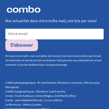
Nos actualités dans votre boîte mail, une fois par mois!
En vous inscrivant, vous acceptez de recevoir nos communications par email.
Vos données ne seront jamais revendues. Vous pouvez vous désabonner à tout
moment via le lien présent dans chaque message.
Crédits photographiques : © Julie Vandal / © Léonor Lumineau / © Françoise
Beauguion
Crédits typographiques : Velvetyne Type Foundry
Lineal : Frank Adebiaye / Anton Moglia / Ariel Martín Pérez
Karrik : Jean-Baptiste Morizot / Lucas Le Bihan
Le Murmure : Jérémy Landes