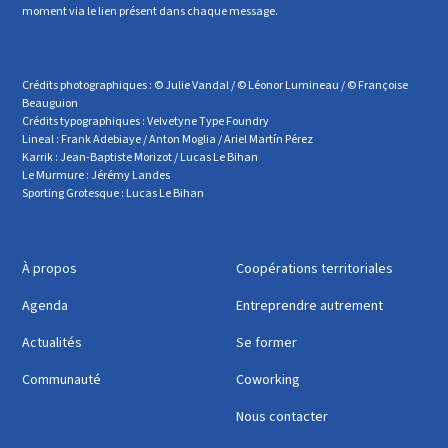
moment via le lien présent dans chaque message.
Crédits photographiques : © Julie Vandal / © Léonor Lumineau / © Françoise
Beauguion
Crédits typographiques : Velvetyne Type Foundry
Lineal : Frank Adebiaye / Anton Moglia / Ariel Martín Pérez
Karrik : Jean-Baptiste Morizot / Lucas Le Bihan
Le Murmure : Jérémy Landes
Sporting Grotesque : Lucas Le Bihan
À propos
Coopérations territoriales
Agenda
Entreprendre autrement
Actualités
Se former
Communauté
Coworking
Nous contacter