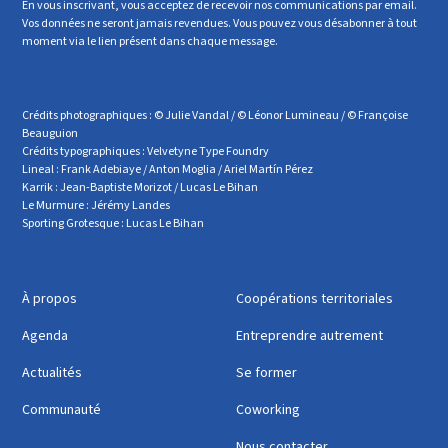
En vous inscrivant, vous acceptez de recevoir nos communications par email.
Vos données ne seront jamais revendues. Vous pouvez vous désabonner à tout
moment via le lien présent dans chaque message.
Crédits photographiques : © Julie Vandal / © Léonor Lumineau / © Françoise
Beauguion
Crédits typographiques : Velvetyne Type Foundry
Lineal : Frank Adebiaye / Anton Moglia / Ariel Martín Pérez
Karrik : Jean-Baptiste Morizot / Lucas Le Bihan
Le Murmure : Jérémy Landes
Sporting Grotesque : Lucas Le Bihan
À propos
Coopérations territoriales
Agenda
Entreprendre autrement
Actualités
Se former
Communauté
Coworking
Nous contacter