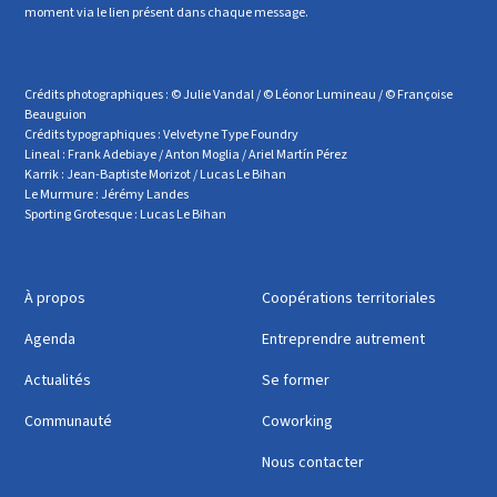
moment via le lien présent dans chaque message.
Crédits photographiques : © Julie Vandal / © Léonor Lumineau / © Françoise
Beauguion
Crédits typographiques : Velvetyne Type Foundry
Lineal : Frank Adebiaye / Anton Moglia / Ariel Martín Pérez
Karrik : Jean-Baptiste Morizot / Lucas Le Bihan
Le Murmure : Jérémy Landes
Sporting Grotesque : Lucas Le Bihan
À propos
Coopérations territoriales
Agenda
Entreprendre autrement
Actualités
Se former
Communauté
Coworking
Nous contacter