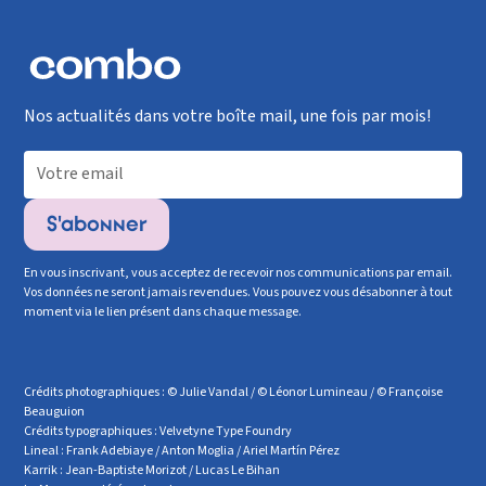
Nos actualités dans votre boîte mail, une fois par mois!
En vous inscrivant, vous acceptez de recevoir nos communications par email.
Vos données ne seront jamais revendues. Vous pouvez vous désabonner à tout
moment via le lien présent dans chaque message.
Crédits photographiques : © Julie Vandal / © Léonor Lumineau / © Françoise
Beauguion
Crédits typographiques : Velvetyne Type Foundry
Lineal : Frank Adebiaye / Anton Moglia / Ariel Martín Pérez
Karrik : Jean-Baptiste Morizot / Lucas Le Bihan